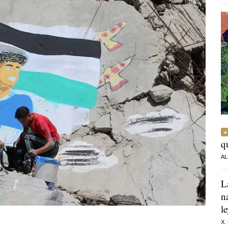
q
AL
L
n
l
X.