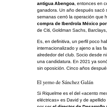
antigua Abengoa
, entonces en c
ganadora. Un año después sacó s
semanas cerró la operación que h
compra de Iberdrola México por
de Citi, Goldman Sachs, Barclay
Es, en definitiva, un perfil poco h
internacionalizado y ajeno a las f
alrededor del club. Socio desde ni
una candidatura. En 2021 ya sonó
sin oposición. Cinco años después,
El yerno de Sánchez Galán
Si Riquelme es el del «acento mex
eléctricas» es David y de apellid
por ser
el director de Desarrollo