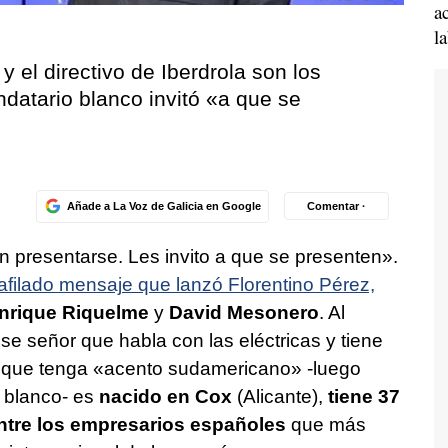
a
l
 el directivo de Iberdrola son los
datario blanco invitó «a que se
Añade a La Voz de Galicia en Google
Comentar ·
n presentarse. Les invito a que se presenten».
afilado mensaje que lanzó Florentino Pérez,
nrique Riquelme
y
David Mesonero
. Al
se señor que habla con las eléctricas y tiene
nque tenga «acento sudamericano» -luego
o blanco- es
nacido en Cox
(Alicante),
tiene 37
ntre los empresarios españoles
que más