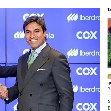
Ta
q
AL
X
E