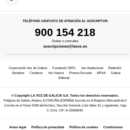
TELÉFONO GRATUITO DE ATENCIÓN AL SUSCRIPTOR
900 154 218
Dudas o consultas
suscripciones@lavoz.es
Corporación Voz de Galicia
Fundación SRFL
Voz Audiovisual
RadioVoz
Sondaxe
Canalvoz
Voz Natura
Prensa-Escuela
MPXA
Galicia
Editorial
© Copyright LA VOZ DE GALICIA S.A. Todos los derechos reservados.
Polígono de Sabón, Arteixo, A CORUÑA (ESPAÑA) Inscrita en el Registro Mercantil de A
Coruña en el Tomo 2438 del Archivo, Sección General, a los folios 91 y siguientes, hoja
C-2141. CIF: A-15000649.
Aviso legal
Política de privacidad
Política de cookies
Condiciones