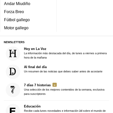
Andar Miudiño
Forza Breo
Fútbol gallego
Motor gallego
NEWSLETTERS
Hoy en La Voz
La información más destacada del día, de lunes a viernes a primera
hora de la mañana
Al final del día
Un resumen de las noticias que debes saber antes de acostarte
7 días 7 historias
Una selección de los mejores contenidos de la semana, exclusiva
para suscriptores
Educación
Recibe cada lunes novedades e información útil sobre el mundo de