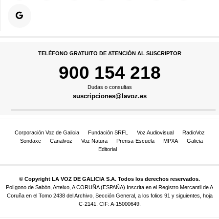
TELÉFONO GRATUITO DE ATENCIÓN AL SUSCRIPTOR
900 154 218
Dudas o consultas
suscripciones@lavoz.es
Corporación Voz de Galicia
Fundación SRFL
Voz Audiovisual
RadioVoz
Sondaxe
Canalvoz
Voz Natura
Prensa-Escuela
MPXA
Galicia
Editorial
© Copyright LA VOZ DE GALICIA S.A. Todos los derechos reservados.
Polígono de Sabón, Arteixo, A CORUÑA (ESPAÑA) Inscrita en el Registro Mercantil de A
Coruña en el Tomo 2438 del Archivo, Sección General, a los folios 91 y siguientes, hoja
C-2141. CIF: A-15000649.