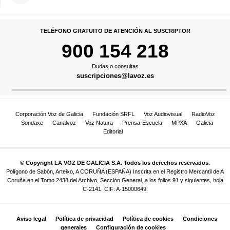
TELÉFONO GRATUITO DE ATENCIÓN AL SUSCRIPTOR
900 154 218
Dudas o consultas
suscripciones@lavoz.es
Corporación Voz de Galicia
Fundación SRFL
Voz Audiovisual
RadioVoz
Sondaxe
Canalvoz
Voz Natura
Prensa-Escuela
MPXA
Galicia
Editorial
© Copyright LA VOZ DE GALICIA S.A. Todos los derechos reservados.
Polígono de Sabón, Arteixo, A CORUÑA (ESPAÑA) Inscrita en el Registro Mercantil de A
Coruña en el Tomo 2438 del Archivo, Sección General, a los folios 91 y siguientes, hoja
C-2141. CIF: A-15000649.
Aviso legal
Política de privacidad
Política de cookies
Condiciones
generales
Configuración de cookies