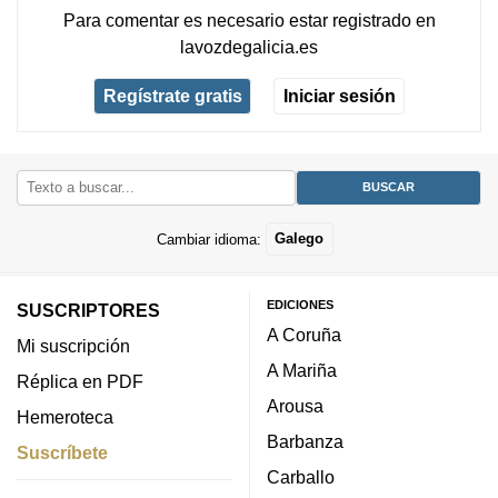
Para comentar es necesario
estar registrado
en
lavozdegalicia.es
Regístrate gratis
Iniciar sesión
Cambiar idioma:
Galego
EDICIONES
SUSCRIPTORES
A Coruña
Mi suscripción
A Mariña
Réplica en PDF
Arousa
Hemeroteca
Barbanza
Suscríbete
Carballo