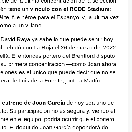
ible de la última concentración de la selección
ién tiene un
vínculo con el RCDE Stadium
:
lite, fue héroe para el Espanyol y, la última vez
como a un villano.
 David Raya ya sabe lo que puede sentir hoy
al debutó con La Roja el 26 de marzo del 2022
llá. El entonces portero del Brentford disputó
ue su primera concentración —como Joan ahora
elonés es el único que puede decir que no se
era de Luis de la Fuente, junto a Martín
l
estreno de Joan García
de hoy sea uno de
pto. Su participación no es segura y, viendo el
e en el equipo, podría ocurrir que el portero
nuto. El debut de Joan García dependerá de