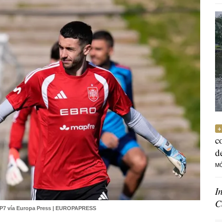
c
d
M
I
C
P7 vía Europa Press | EUROPAPRESS