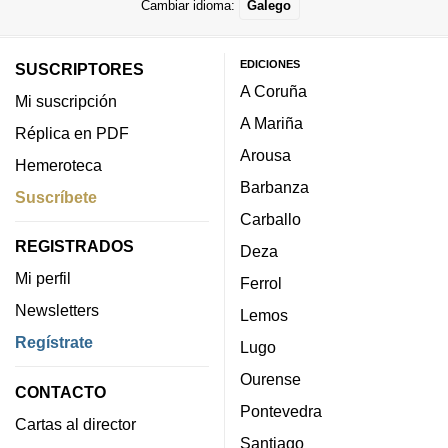
Cambiar idioma:
Galego
EDICIONES
SUSCRIPTORES
A Coruña
Mi suscripción
A Mariña
Réplica en PDF
Arousa
Hemeroteca
Barbanza
Suscríbete
Carballo
REGISTRADOS
Deza
Mi perfil
Ferrol
Newsletters
Lemos
Regístrate
Lugo
Ourense
CONTACTO
Pontevedra
Cartas al director
Santiago