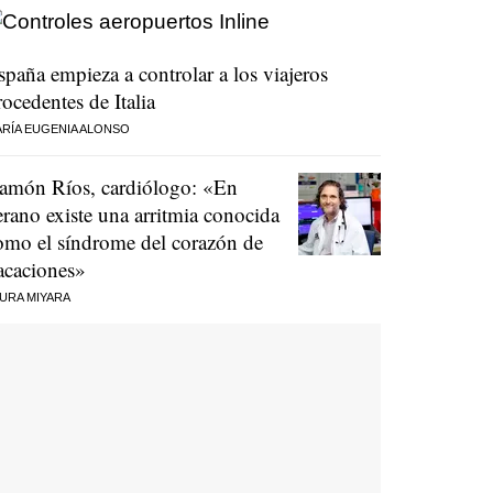
spaña empieza a controlar a los viajeros
rocedentes de Italia
RÍA EUGENIA ALONSO
amón Ríos, cardiólogo: «En
erano existe una arritmia conocida
omo el síndrome del corazón de
acaciones»
URA MIYARA