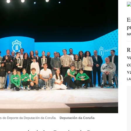
E
p
MA
R
v
c
v
LA
ios do Deporte da Deputación da Coruña.
Deputación da Coruña