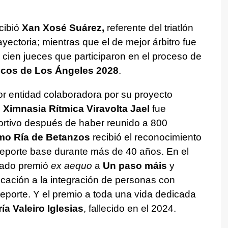
cibió
Xan
Xosé Suárez,
referente del triatlón
ectoria; mientras que el de mejor árbitro fue
 cien jueces que participaron en el proceso de
cos de Los Ángeles 2028
.
or entidad colaboradora por su proyecto
Ximnasia Rítmica Viravolta Jael
fue
rtivo después de haber reunido a 800
mo Ría de Betanzos
recibió el reconocimiento
deporte base durante más de 40 años. En el
urado premió
ex aequo
a
Un paso máis
y
cación a la integración de personas con
deporte. Y el premio a toda una vida dedicada
ía Valeiro Iglesias
, fallecido en el 2024.