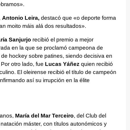
lebramos
».
,
Antonio Leira,
destacó que «
o deporte forma
an moito máis alá dos resultados
».
ría Sanjurjo
recibió el premio a mejor
rada en la que se proclamó campeona de
 de hockey sobre patines, siendo decisiva en
or otro lado, fue
Lucas
Yáñez
quien recibió
ulino. El oleirense recibió el título de campeón
nfirmando así su irrupción en la élite
ranos,
María del Mar Terceiro
, del Club del
 natación máster, con títulos autonómicos y