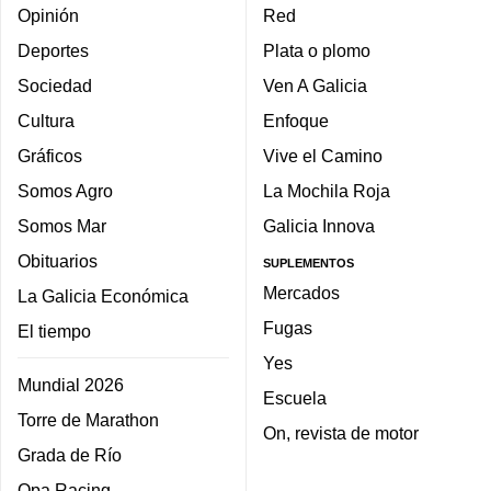
Opinión
Red
Deportes
Plata o plomo
Sociedad
Ven A Galicia
Cultura
Enfoque
Gráficos
Vive el Camino
Somos Agro
La Mochila Roja
Somos Mar
Galicia Innova
Obituarios
SUPLEMENTOS
Mercados
La Galicia Económica
Fugas
El tiempo
Yes
Mundial 2026
Escuela
Torre de Marathon
On, revista de motor
Grada de Río
Opa Racing