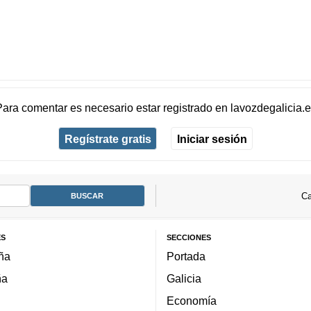
Para comentar es necesario
estar registrado
en
lavozdegalicia.
Regístrate gratis
Iniciar sesión
Ca
ES
SECCIONES
ña
Portada
ña
Galicia
Economía