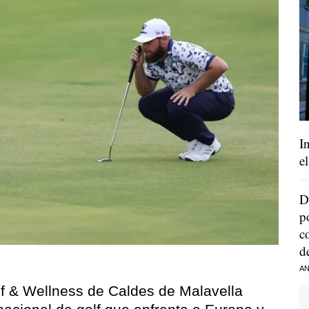
I
e
D
p
c
d
AN
f & Wellness de Caldes de Malavella