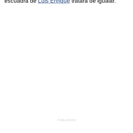
escuadra de
Luis Enrique
tratará de igualar.