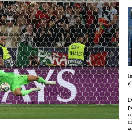
I
e
D
p
c
d
AN