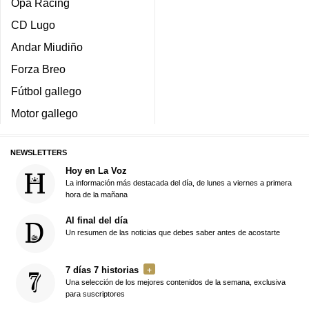
Opa Racing
CD Lugo
Andar Miudiño
Forza Breo
Fútbol gallego
Motor gallego
NEWSLETTERS
Hoy en La Voz
La información más destacada del día, de lunes a viernes a primera
hora de la mañana
Al final del día
Un resumen de las noticias que debes saber antes de acostarte
7 días 7 historias
Una selección de los mejores contenidos de la semana, exclusiva
para suscriptores