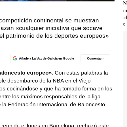
N
i
«
 competición continental se muestran
O.
hazan «cualquier iniciativa que socave
el patrimonio de los deportes europeos»
Añade a La Voz de Galicia en Google
Comentar ·
baloncesto europeo»
. Con estas palabras la
ble desembarco de la NBA en el Viejo
ños cocinándose y que ha tomado forma en los
ntre los máximos responsables de la liga
e la Federación Internacional de Baloncesto
, reunida el lunes en Barcelona, rechazó este