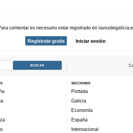
Para comentar es necesario
estar registrado
en
lavozdegalicia.
Regístrate gratis
Iniciar sesión
Ca
ES
SECCIONES
ña
Portada
ña
Galicia
Economía
za
España
lo
Internacional