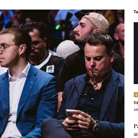
Ta
t
XA
P
a