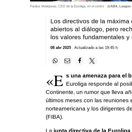
Paulius Motiejunas, CEO de la Euroliga, en el centro
@ABA_League
Los directivos de la máxima
abiertos al diálogo, pero rec
los valores fundamentales y 
08 abr 2025
. Actualizado a las 19:45 h.
«E
s una amenaza para el 
Euroliga responde al posi
Continente, un rumor que lleva a
últimos meses con las reuniones e
norteamericana y los dirigentes d
(FIBA).
La
junta directiva de la Euroliga