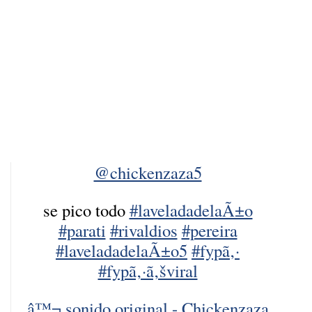
@chickenzaza5
se pico todo
#laveladadelaÃ±o
#parati
#rivaldios
#pereira
#laveladadelaÃ±o5
#fypã‚·
#fypã‚·ã‚šviral
â™¬ sonido original - Chickenzaza