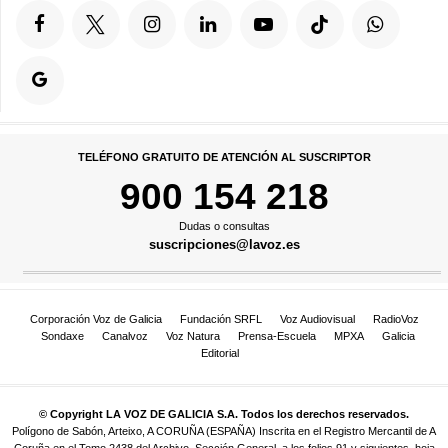
TELÉFONO GRATUITO DE ATENCIÓN AL SUSCRIPTOR
900 154 218
Dudas o consultas
suscripciones@lavoz.es
Corporación Voz de Galicia
Fundación SRFL
Voz Audiovisual
RadioVoz
Sondaxe
Canalvoz
Voz Natura
Prensa-Escuela
MPXA
Galicia
Editorial
© Copyright LA VOZ DE GALICIA S.A. Todos los derechos reservados.
Polígono de Sabón, Arteixo, A CORUÑA (ESPAÑA) Inscrita en el Registro Mercantil de A
Coruña en el Tomo 2438 del Archivo, Sección General, a los folios 91 y siguientes, hoja