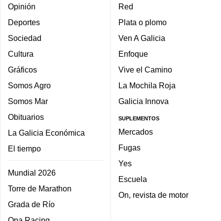
Opinión
Red
Deportes
Plata o plomo
Sociedad
Ven A Galicia
Cultura
Enfoque
Gráficos
Vive el Camino
Somos Agro
La Mochila Roja
Somos Mar
Galicia Innova
Obituarios
SUPLEMENTOS
Mercados
La Galicia Económica
Fugas
El tiempo
Yes
Mundial 2026
Escuela
Torre de Marathon
On, revista de motor
Grada de Río
Opa Racing