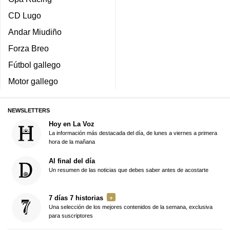
CD Lugo
Andar Miudiño
Forza Breo
Fútbol gallego
Motor gallego
NEWSLETTERS
Hoy en La Voz
La información más destacada del día, de lunes a viernes a primera
hora de la mañana
Al final del día
Un resumen de las noticias que debes saber antes de acostarte
7 días 7 historias
Una selección de los mejores contenidos de la semana, exclusiva
para suscriptores