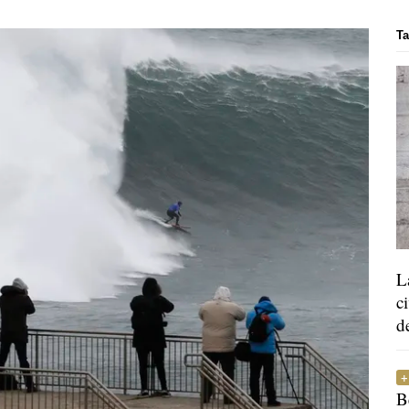
Ta
L
c
d
B