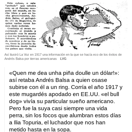
Así ilustró La Voz en 1917 una información en la que se hacía eco de los éxitos de
Andrés Balsa por tierras americanas
LVG
«
Quen me dea unha piña doulle un dólar!
»:
así retaba Andrés Balsa a quien osase
subirse con él a un ring. Corría el año 1917 y
este mugardés apodado en EE.UU. «el bull
dog» vivía su particular sueño americano.
Pero fue la suya casi siempre una vida
perra, sin los focos que alumbran estos días
a Ilia Topuria, el luchador que nos han
metido hasta en la sopa.