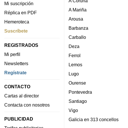
A Coruña
Mi suscripción
A Mariña
Réplica en PDF
Arousa
Hemeroteca
Barbanza
Suscríbete
Carballo
REGISTRADOS
Deza
Mi perfil
Ferrol
Newsletters
Lemos
Regístrate
Lugo
Ourense
CONTACTO
Pontevedra
Cartas al director
Santiago
Contacta con nosotros
Vigo
PUBLICIDAD
Galicia en 313 concellos
Tarifas publicitarias