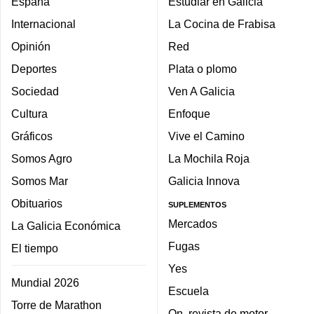
España
Estudiar en Galicia
Internacional
La Cocina de Frabisa
Opinión
Red
Deportes
Plata o plomo
Sociedad
Ven A Galicia
Cultura
Enfoque
Gráficos
Vive el Camino
Somos Agro
La Mochila Roja
Somos Mar
Galicia Innova
Obituarios
SUPLEMENTOS
Mercados
La Galicia Económica
Fugas
El tiempo
Yes
Mundial 2026
Escuela
Torre de Marathon
On, revista de motor