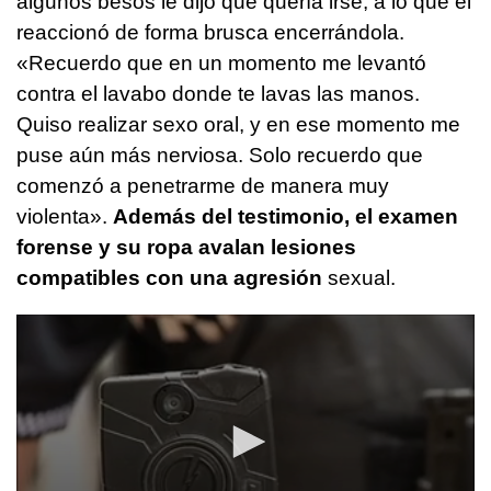
algunos besos le dijo que quería irse, a lo que él
reaccionó de forma brusca encerrándola.
«Recuerdo que en un momento me levantó
contra el lavabo donde te lavas las manos.
Quiso realizar sexo oral, y en ese momento me
puse aún más nerviosa. Solo recuerdo que
comenzó a penetrarme de manera muy
violenta».
Además del testimonio, el examen
forense y su ropa avalan lesiones
compatibles con una agresión
sexual.
0
seconds
of
1
minute,
4
seconds