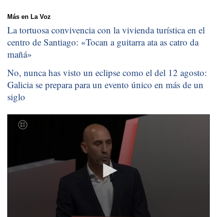
Más en La Voz
La tortuosa convivencia con la vivienda turística en el
centro de Santiago: «
Tocan a guitarra ata as catro da
mañá
»
No, nunca has visto un eclipse como el del 12 agosto:
Galicia se prepara para un evento único en más de un
siglo
0
seconds
of
6
minutes,
7
seconds