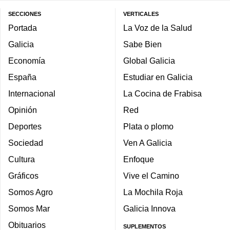
SECCIONES
VERTICALES
Portada
La Voz de la Salud
Galicia
Sabe Bien
Economía
Global Galicia
España
Estudiar en Galicia
Internacional
La Cocina de Frabisa
Opinión
Red
Deportes
Plata o plomo
Sociedad
Ven A Galicia
Cultura
Enfoque
Gráficos
Vive el Camino
Somos Agro
La Mochila Roja
Somos Mar
Galicia Innova
Obituarios
SUPLEMENTOS