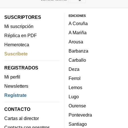
EDICIONES
SUSCRIPTORES
A Coruña
Mi suscripción
A Mariña
Réplica en PDF
Arousa
Hemeroteca
Barbanza
Suscríbete
Carballo
REGISTRADOS
Deza
Mi perfil
Ferrol
Newsletters
Lemos
Regístrate
Lugo
Ourense
CONTACTO
Pontevedra
Cartas al director
Santiago
Contacta con nosotros