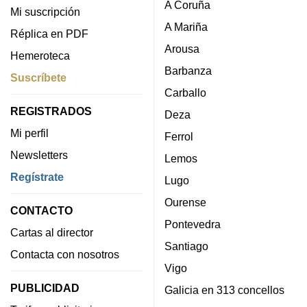
A Coruña
Mi suscripción
A Mariña
Réplica en PDF
Arousa
Hemeroteca
Barbanza
Suscríbete
Carballo
REGISTRADOS
Deza
Mi perfil
Ferrol
Newsletters
Lemos
Regístrate
Lugo
Ourense
CONTACTO
Pontevedra
Cartas al director
Santiago
Contacta con nosotros
Vigo
PUBLICIDAD
Galicia en 313 concellos