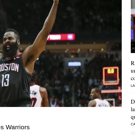
R
u
c
LA
D
l
q
CA
s Warriors