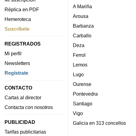
A Mariña
Réplica en PDF
Arousa
Hemeroteca
Barbanza
Suscríbete
Carballo
REGISTRADOS
Deza
Mi perfil
Ferrol
Newsletters
Lemos
Regístrate
Lugo
Ourense
CONTACTO
Pontevedra
Cartas al director
Santiago
Contacta con nosotros
Vigo
PUBLICIDAD
Galicia en 313 concellos
Tarifas publicitarias