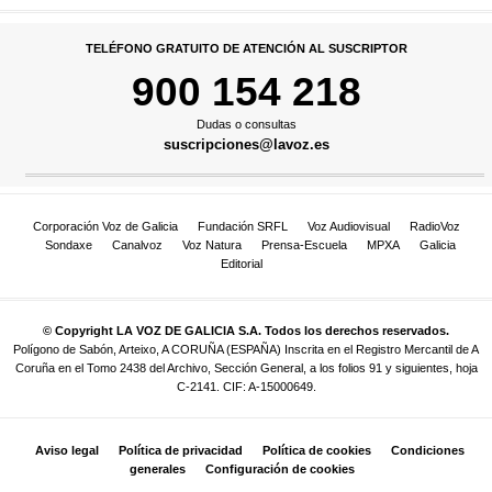
TELÉFONO GRATUITO DE ATENCIÓN AL SUSCRIPTOR
900 154 218
Dudas o consultas
suscripciones@lavoz.es
Corporación Voz de Galicia
Fundación SRFL
Voz Audiovisual
RadioVoz
Sondaxe
Canalvoz
Voz Natura
Prensa-Escuela
MPXA
Galicia
Editorial
© Copyright LA VOZ DE GALICIA S.A. Todos los derechos reservados.
Polígono de Sabón, Arteixo, A CORUÑA (ESPAÑA) Inscrita en el Registro Mercantil de A
Coruña en el Tomo 2438 del Archivo, Sección General, a los folios 91 y siguientes, hoja
C-2141. CIF: A-15000649.
Aviso legal
Política de privacidad
Política de cookies
Condiciones
generales
Configuración de cookies