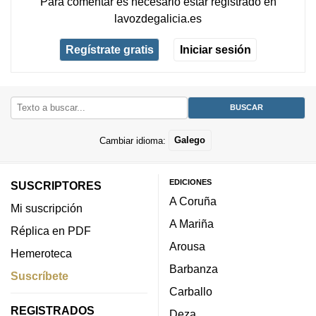
Para comentar es necesario
estar registrado
en
lavozdegalicia.es
Regístrate gratis
Iniciar sesión
Cambiar idioma:
Galego
EDICIONES
SUSCRIPTORES
A Coruña
Mi suscripción
A Mariña
Réplica en PDF
Arousa
Hemeroteca
Barbanza
Suscríbete
Carballo
REGISTRADOS
Deza