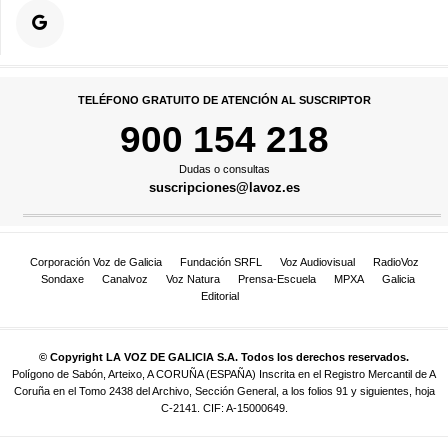
TELÉFONO GRATUITO DE ATENCIÓN AL SUSCRIPTOR
900 154 218
Dudas o consultas
suscripciones@lavoz.es
Corporación Voz de Galicia
Fundación SRFL
Voz Audiovisual
RadioVoz
Sondaxe
Canalvoz
Voz Natura
Prensa-Escuela
MPXA
Galicia
Editorial
© Copyright LA VOZ DE GALICIA S.A. Todos los derechos reservados.
Polígono de Sabón, Arteixo, A CORUÑA (ESPAÑA) Inscrita en el Registro Mercantil de A
Coruña en el Tomo 2438 del Archivo, Sección General, a los folios 91 y siguientes, hoja
C-2141. CIF: A-15000649.