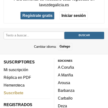
lavozdegalicia.es
Regístrate gratis
Iniciar sesión
Cambiar idioma:
Galego
EDICIONES
SUSCRIPTORES
A Coruña
Mi suscripción
A Mariña
Réplica en PDF
Arousa
Hemeroteca
Barbanza
Suscríbete
Carballo
REGISTRADOS
Deza