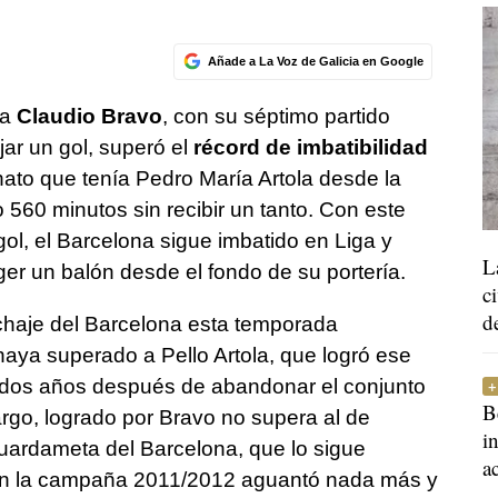
Añade a La Voz de Galicia en Google
na
Claudio Bravo
, con su séptimo partido
jar un gol, superó el
récord de imbatibilidad
ato que tenía Pedro María Artola desde la
60 minutos sin recibir un tanto. Con este
 gol, el Barcelona sigue imbatido en Liga y
L
r un balón desde el fondo de su portería.
c
d
ichaje del Barcelona esta temporada
aya superado a Pello Artola, que logró ese
 dos años después de abandonar el conjunto
B
argo, logrado por Bravo no supera al de
i
guardameta del Barcelona, que lo sigue
a
en la campaña 2011/2012 aguantó nada más y