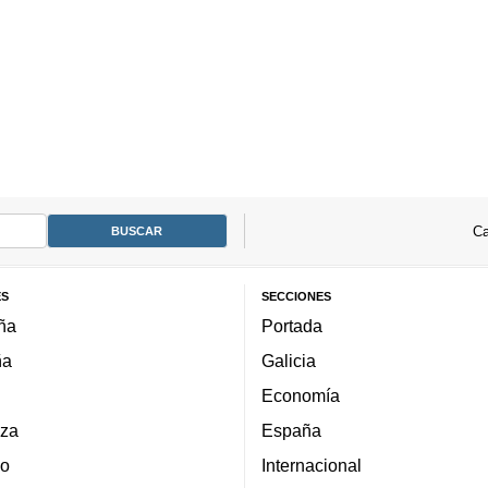
Ca
ES
SECCIONES
ña
Portada
ña
Galicia
Economía
za
España
lo
Internacional