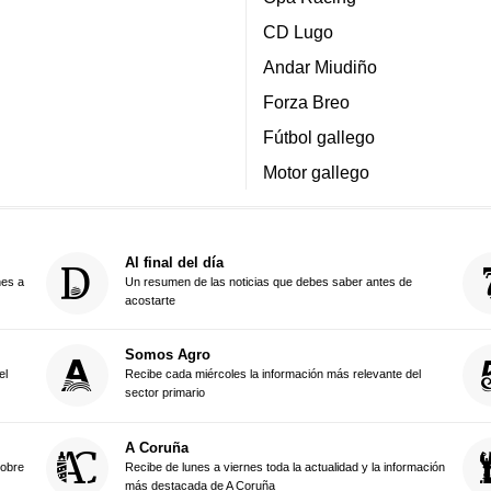
CD Lugo
Andar Miudiño
Forza Breo
Fútbol gallego
Motor gallego
Al final del día
nes a
Un resumen de las noticias que debes saber antes de
acostarte
Somos Agro
el
Recibe cada miércoles la información más relevante del
sector primario
A Coruña
sobre
Recibe de lunes a viernes toda la actualidad y la información
más destacada de A Coruña