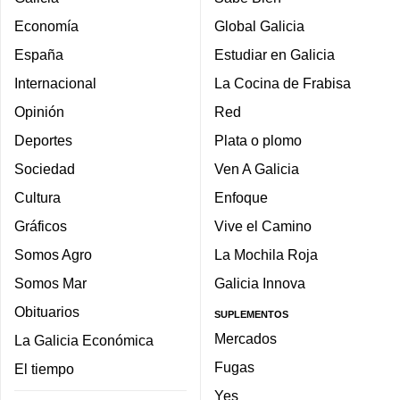
Economía
Global Galicia
España
Estudiar en Galicia
Internacional
La Cocina de Frabisa
Opinión
Red
Deportes
Plata o plomo
Sociedad
Ven A Galicia
Cultura
Enfoque
Gráficos
Vive el Camino
Somos Agro
La Mochila Roja
Somos Mar
Galicia Innova
Obituarios
SUPLEMENTOS
Mercados
La Galicia Económica
Fugas
El tiempo
Yes