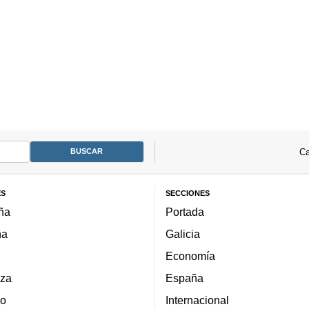
Ca
ES
SECCIONES
ña
Portada
ña
Galicia
Economía
za
España
lo
Internacional