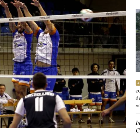
c
d
M
I
C