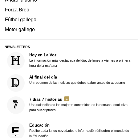
Forza Breo
Fútbol gallego
Motor gallego
NEWSLETTERS
Hoy en La Voz
La información más destacada del día, de lunes a viernes a primera
hora de la mañana
Al final del día
Un resumen de las noticias que debes saber antes de acostarte
7 días 7 historias
Una selección de los mejores contenidos de la semana, exclusiva
para suscriptores
Educación
Recibe cada lunes novedades e información útil sobre el mundo de
la Educación