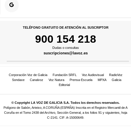
TELÉFONO GRATUITO DE ATENCIÓN AL SUSCRIPTOR
900 154 218
Dudas o consultas
suscripciones@lavoz.es
Corporación Voz de Galicia
Fundación SRFL
Voz Audiovisual
RadioVoz
Sondaxe
Canalvoz
Voz Natura
Prensa-Escuela
MPXA
Galicia
Editorial
© Copyright LA VOZ DE GALICIA S.A. Todos los derechos reservados.
Polígono de Sabón, Arteixo, A CORUÑA (ESPAÑA) Inscrita en el Registro Mercantil de A
Coruña en el Tomo 2438 del Archivo, Sección General, a los folios 91 y siguientes, hoja
C-2141. CIF: A-15000649.