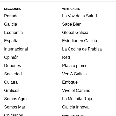
SECCIONES
VERTICALES
Portada
La Voz de la Salud
Galicia
Sabe Bien
Economía
Global Galicia
España
Estudiar en Galicia
Internacional
La Cocina de Frabisa
Opinión
Red
Deportes
Plata o plomo
Sociedad
Ven A Galicia
Cultura
Enfoque
Gráficos
Vive el Camino
Somos Agro
La Mochila Roja
Somos Mar
Galicia Innova
Obituarios
SUPLEMENTOS