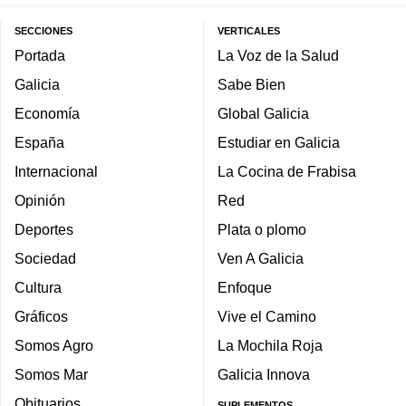
SECCIONES
VERTICALES
Portada
La Voz de la Salud
Galicia
Sabe Bien
Economía
Global Galicia
España
Estudiar en Galicia
Internacional
La Cocina de Frabisa
Opinión
Red
Deportes
Plata o plomo
Sociedad
Ven A Galicia
Cultura
Enfoque
Gráficos
Vive el Camino
Somos Agro
La Mochila Roja
Somos Mar
Galicia Innova
Obituarios
SUPLEMENTOS