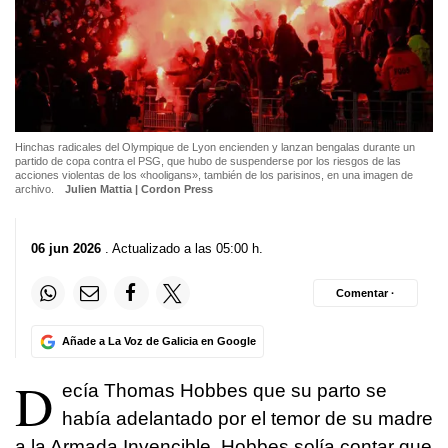
Hinchas radicales del Olympique de Lyon encienden y lanzan bengalas durante un
partido de copa contra el PSG, que hubo de suspenderse por los riesgos de las
acciones violentas de los «hooligans», también de los parisinos, en una imagen de
archivo.
Julien Mattia | Cordon Press
06 jun 2026
. Actualizado a las 05:00 h.
Comentar ·
Añade a La Voz de Galicia en Google
D
ecía Thomas Hobbes que su parto se
había adelantado por el temor de su madre
a la Armada Invencible. Hobbes solía contar que