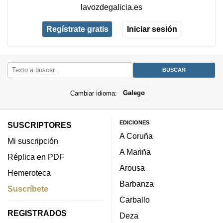
lavozdegalicia.es
Regístrate gratis
Iniciar sesión
Cambiar idioma:
Galego
EDICIONES
SUSCRIPTORES
A Coruña
Mi suscripción
A Mariña
Réplica en PDF
Arousa
Hemeroteca
Barbanza
Suscríbete
Carballo
REGISTRADOS
Deza