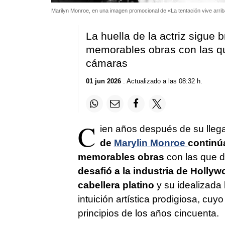
Marilyn Monroe, en una imagen promocional de «La tentación vive arri
La huella de la actriz sigue 
memorables obras con las q
cámaras
01 jun 2026
. Actualizado a las 08:32 h.
C
ien años después de su llega
de
Marylin Monroe
continúa
memorables obras
con las que 
desafió a la industria de Holly
cabellera platino
y su idealizada 
intuición artística prodigiosa, cuy
principios de los años cincuenta.