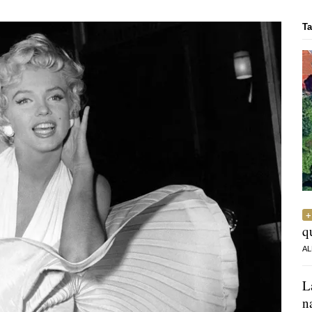
Ta
q
AL
L
n