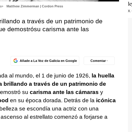
l
ba»
Matthew Zimmerman | Cordon Press
X.
brillando a través de un patrimonio de
ue demostrósu carisma ante las
Añade a La Voz de Galicia en Google
Comentar ·
da al mundo, el 1 de junio de 1926,
la huella
 brillando a través de un patrimonio de
demostró su
carisma ante las cámaras
y
wood
en su época dorada. Detrás de la
icónica
belleza se escondía una actriz con una
o ascenso al estrellato comenzó a forjarse a