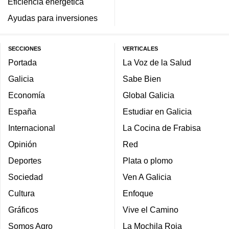
Eficiencia energética
Ayudas para inversiones
SECCIONES
VERTICALES
Portada
La Voz de la Salud
Galicia
Sabe Bien
Economía
Global Galicia
España
Estudiar en Galicia
Internacional
La Cocina de Frabisa
Opinión
Red
Deportes
Plata o plomo
Sociedad
Ven A Galicia
Cultura
Enfoque
Gráficos
Vive el Camino
Somos Agro
La Mochila Roja