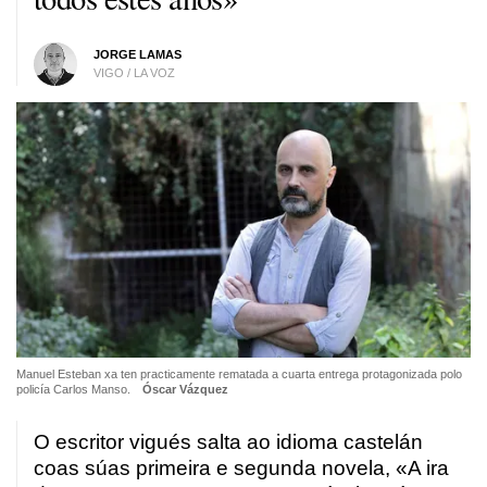
JORGE LAMAS
VIGO / LA VOZ
Manuel Esteban xa ten practicamente rematada a cuarta entrega protagonizada polo
policía Carlos Manso.
Óscar Vázquez
O escritor vigués salta ao idioma castelán
coas súas primeira e segunda novela, «A ira