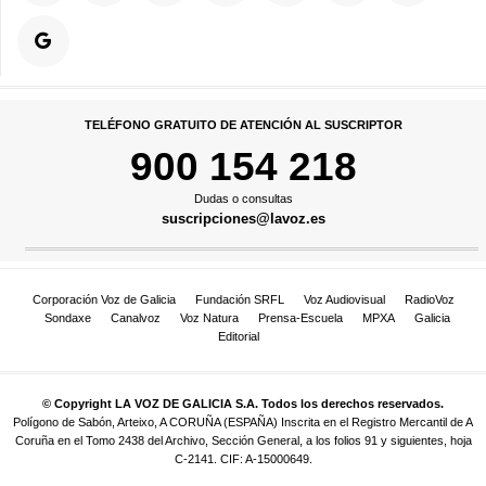
TELÉFONO GRATUITO DE ATENCIÓN AL SUSCRIPTOR
900 154 218
Dudas o consultas
suscripciones@lavoz.es
Corporación Voz de Galicia
Fundación SRFL
Voz Audiovisual
RadioVoz
Sondaxe
Canalvoz
Voz Natura
Prensa-Escuela
MPXA
Galicia
Editorial
© Copyright LA VOZ DE GALICIA S.A. Todos los derechos reservados.
Polígono de Sabón, Arteixo, A CORUÑA (ESPAÑA) Inscrita en el Registro Mercantil de A
Coruña en el Tomo 2438 del Archivo, Sección General, a los folios 91 y siguientes, hoja
C-2141. CIF: A-15000649.