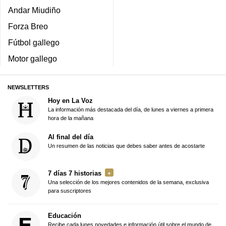
Andar Miudiño
Forza Breo
Fútbol gallego
Motor gallego
NEWSLETTERS
Hoy en La Voz
La información más destacada del día, de lunes a viernes a primera
hora de la mañana
Al final del día
Un resumen de las noticias que debes saber antes de acostarte
7 días 7 historias
Una selección de los mejores contenidos de la semana, exclusiva
para suscriptores
Educación
Recibe cada lunes novedades e información útil sobre el mundo de