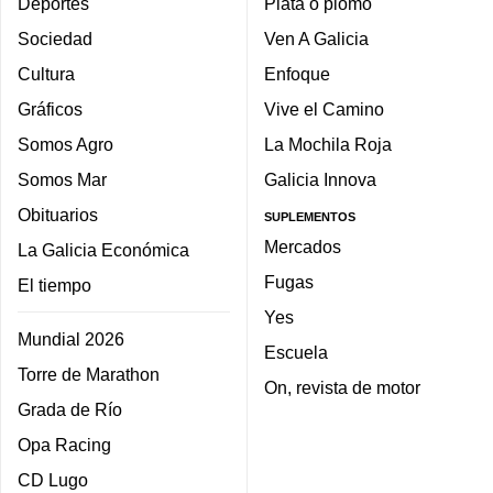
Deportes
Plata o plomo
Sociedad
Ven A Galicia
Cultura
Enfoque
Gráficos
Vive el Camino
Somos Agro
La Mochila Roja
Somos Mar
Galicia Innova
Obituarios
SUPLEMENTOS
Mercados
La Galicia Económica
Fugas
El tiempo
Yes
Mundial 2026
Escuela
Torre de Marathon
On, revista de motor
Grada de Río
Opa Racing
CD Lugo