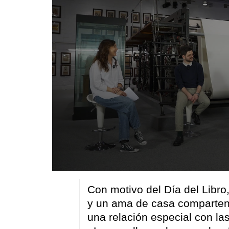
0
seconds
Con motivo del Día del Libro,
of
34
y un ama de casa comparten s
minutes,
17
una relación especial con las
seconds
Volume