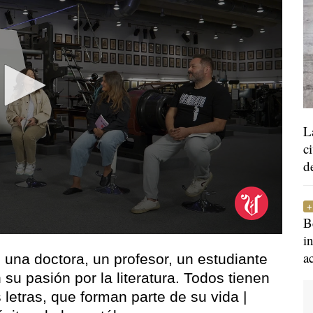
L
c
d
B
i
a
 una doctora, un profesor, un estudiante
u pasión por la literatura. Todos tienen
 letras, que forman parte de su vida |