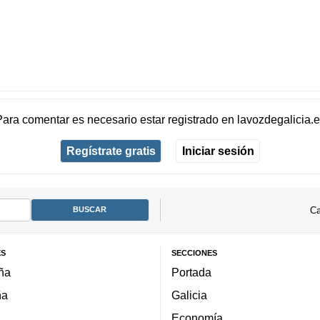
Para comentar es necesario
estar registrado
en
lavozdegalicia.
Regístrate gratis
Iniciar sesión
Ca
ES
SECCIONES
ña
Portada
ña
Galicia
Economía