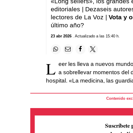
«Long sellers», los grandes 
90%
editoriales
|
Dezaseis autores
lectores de La Voz
|
Vota y o
último año?
23 abr 2026
. Actualizado a las 15:40 h.
L
eer les lleva a nuevos mundo
a sobrellevar momentos del d
hospital. «La medicina, las guardi
Contenido excl
Suscríbete 