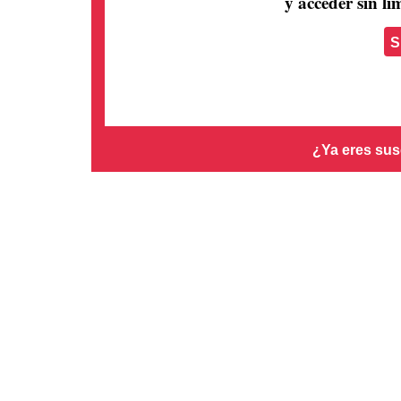
y acceder sin lím
S
¿Ya eres sus