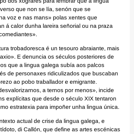
empo dos xograres para lembrar que a lingua
 verso que non se lía, senón que se
 na voz e nas mans» polas xentes que
 á calor dunha lareira señorial ou na praza
 comediantes».
atura trobadoresca é un tesouro abraiante, mais
xio». E denuncia os séculos posteriores de
nos que a lingua galega subía aos palcos
avés de personaxes ridiculizados que buscaban
prezo ao pobo traballador e emigrante.
esvalorizarnos, a ternos por menos», incide
óns explícitas que desde o século XIX tentaron
mo estratexia para impoñer unha lingua única.
texto actual de crise da lingua galega, e
tídoto, di Callón, que define as artes escénicas