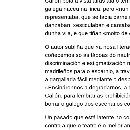
Callón bota a vista atrás ata o t
galega naceu na lírica, pero «nun
representaba, que se facía carne
danzaban, xesticulaban e cantaban
dunha vila, e que tiñan «moito de
O autor subliña que «a nosa liter
coñecemos só as táboas do naufra
discriminación e estigmatización 
madrileños para o escarnio, a tr
a gargallada fácil mediante o des
«Ensináronnos a degradarnos, a d
Callón, para lembrar as prohibici
borrar o galego dos escenarios co
Un pasado que está latente no con
contra a que o teatro é o mellor an