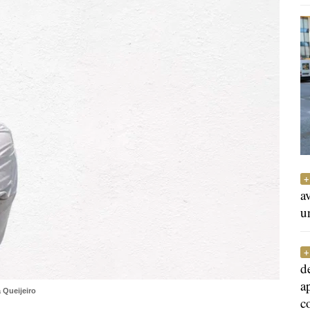
a
u
d
a
 Queijeiro
c