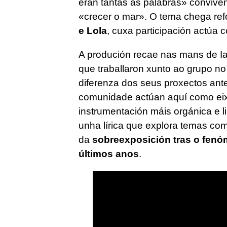
eran tantas as palabras» conviven
«crecer o mar». O tema chega re
e Lola
, cuxa participación actúa 
A produción recae nas mans de Ia
que traballaron xunto ao grupo no
diferenza dos seus proxectos ante
comunidade actúan aquí como eix
instrumentación máis orgánica e li
unha lírica que explora temas com
da
sobreexposición tras o fen
últimos anos
.