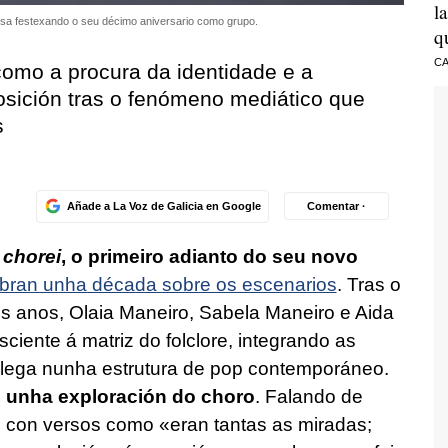
l
sa festexando o seu décimo aniversario como grupo.
q
CA
omo a procura da identidade e a
osición tras o fenómeno mediático que
s
Añade a La Voz de Galicia en Google
Comentar ·
 chorei
, o primeiro adianto do seu novo
ebran unha década sobre os escenarios
. Tras o
s anos, Olaia Maneiro, Sabela Maneiro e Aida
ciente á matriz do folclore, integrando as
alega nunha estrutura de pop contemporáneo.
o
unha exploración do choro
. Falando de
 con versos como «eran tantas as miradas;