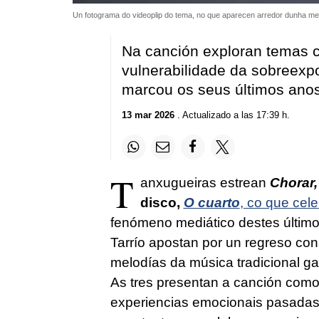
Un fotograma do videoplip do tema, no que aparecen arredor dunha me
Na canción exploran temas c
vulnerabilidade da sobreexp
marcou os seus últimos ano
13 mar 2026
. Actualizado a las 17:39 h.
T
anxugueiras estrean
Chorar,
disco,
O cuarto
, co que cel
fenómeno mediático destes último
Tarrío apostan por un regreso cons
melodías da música tradicional g
As tres presentan a canción com
experiencias emocionais pasadas