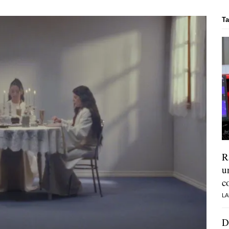
Ta
R
u
c
LA
D