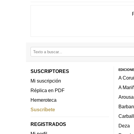
EDICION
SUSCRIPTORES
A Coru
Mi suscripción
A Mari
Réplica en PDF
Arousa
Hemeroteca
Barban
Suscríbete
Carbal
REGISTRADOS
Deza
Mi perfil