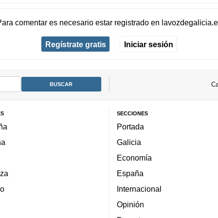
Para comentar es necesario
estar registrado
en
lavozdegalicia.
Regístrate gratis
Iniciar sesión
Ca
ES
SECCIONES
ña
Portada
ña
Galicia
Economía
za
España
lo
Internacional
Opinión