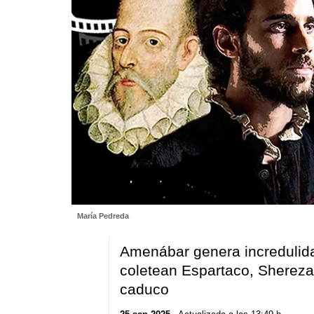
María Pedreda
Amenábar genera incredulida
coletean Espartaco, Sherezad
caduco