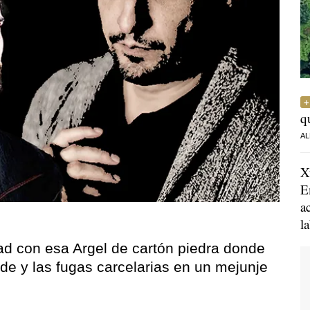
q
AL
X
E
a
l
d con esa Argel de cartón piedra donde
e y las fugas carcelarias en un mejunje