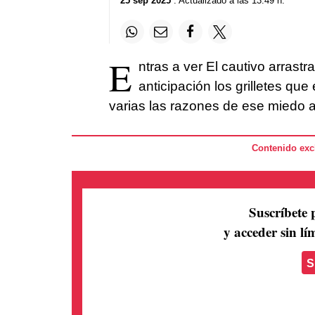
25 sep 2025
. Actualizado a las 13:49 h.
E
ntras a ver El cautivo arrast
anticipación los grilletes qu
varias las razones de ese miedo ap
Contenido excl
Suscríbete 
y acceder sin lím
S