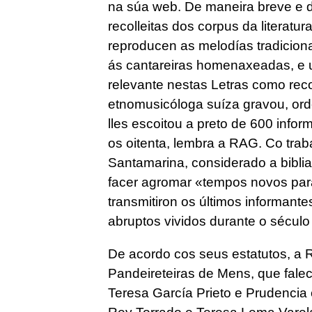
na súa web. De maneira breve e d
recolleitas dos corpus da literatur
reproducen as melodías tradiciona
ás cantareiras homenaxeadas, e un
relevante nestas Letras como reco
etnomusicóloga suíza gravou, ord
lles escoitou a preto de 600 infor
os oitenta, lembra a RAG. Co trab
Santamarina, considerado a biblia
facer agromar «tempos novos para 
transmitiron os últimos informan
abruptos vividos durante o sécul
De acordo cos seus estatutos, a 
Pandeireteiras de Mens, que fale
Teresa García Prieto e Prudencia