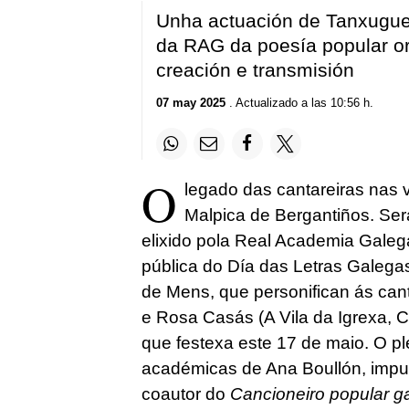
Unha actuación de Tanxuguei
da RAG da poesía popular ora
creación e transmisión
07 may 2025
. Actualizado a las 10:56 h.
O
legado das cantareiras nas vo
Malpica de Bergantiños. Será 
elixido pola Real Academia Galega
pública do Día das Letras Galegas
de Mens, que personifican ás cant
e Rosa Casás (A Vila da Igrexa, 
que festexa este 17 de maio. O pl
académicas de Ana Boullón, impul
coautor do
Cancioneiro popular g