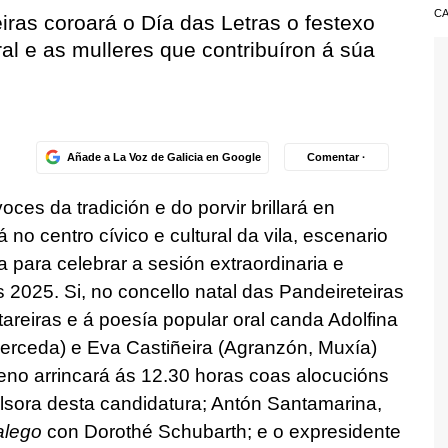
CA
ras coroará o Día das Letras o festexo
l e as mulleres que contribuíron á súa
Añade a La Voz de Galicia en Google
Comentar ·
ces da tradición e do porvir brillará en
no centro cívico e cultural da vila, escenario
 para celebrar a sesión extraordinaria e
 2025. Si, no concello natal das Pandeireteiras
areiras e á poesía popular oral canda Adolfina
Cerceda) e Eva Castiñeira (Agranzón, Muxía)
eno arrincará ás 12.30 horas coas alocucións
sora desta candidatura; Antón Santamarina,
alego
con Dorothé Schubarth; e o expresidente