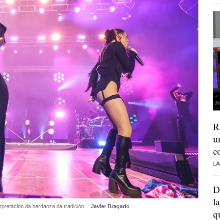
R
u
c
LA
D
l
rpretación da herdanza da tradición.
Javier Bragado
q