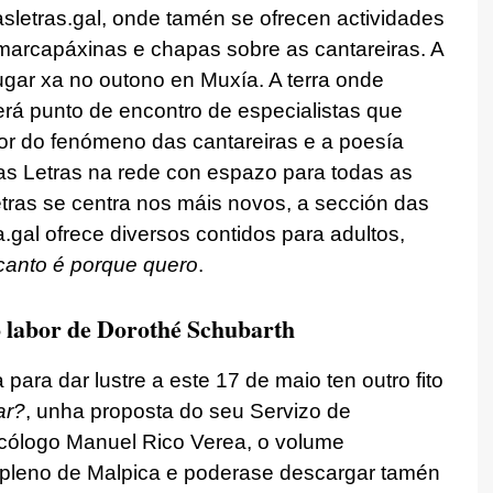
letras.gal, onde tamén se ofrecen actividades
, marcapáxinas e chapas sobre as cantareiras. A
 lugar xa no outono en Muxía. A terra onde
rá punto de encontro de especialistas que
or do fenómeno das cantareiras e a poesía
 as Letras na rede con espazo para todas as
tras se centra nos máis novos, a sección das
gal ofrece diversos contidos para adultos,
anto é porque quero
.
o labor de Dorothé Schubarth
ara dar lustre a este 17 de maio ten outro fito
ar?
, unha proposta do seu Servizo de
icólogo Manuel Rico Verea, o volume
o pleno de Malpica e poderase descargar tamén