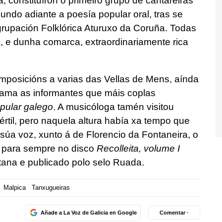
 constituíron o primeiro grupo de cantareiras
undo adiante a poesía popular oral, tras se
grupación Folklórica Aturuxo da Coruña. Todas
, e dunha comarca, extraordinariamente rica
posicións a varias das Vellas de Mens, aínda
ama as informantes que máis coplas
pular galego
. A musicóloga tamén visitou
értil, pero naquela altura había xa tempo que
 súa voz, xunto á de Florencio da Fontaneira, o
a para sempre no disco
Recolleita, volume I
tana e publicado polo selo Ruada.
Malpica
Tanxugueiras
Añade a La Voz de Galicia en Google
Comentar ·