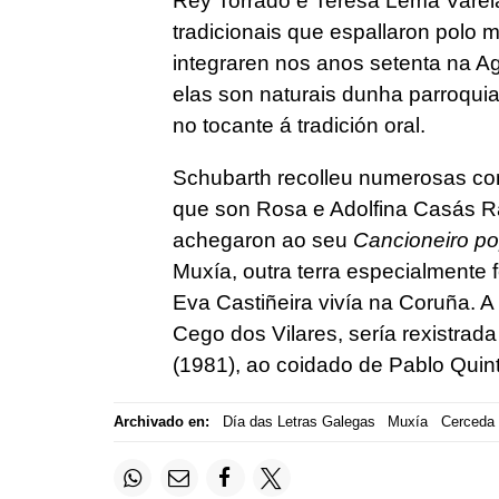
Rey Torrado e Teresa Lema Varela,
tradicionais que espallaron polo m
integraren nos anos setenta na A
elas son naturais dunha parroquia
no tocante á tradición oral.
Schubarth recolleu numerosas com
que son Rosa e Adolfina Casás R
achegaron ao seu
Cancioneiro po
Muxía, outra terra especialmente f
Eva Castiñeira vivía na Coruña. A
Cego dos Vilares, sería rexistrad
(1981), ao coidado de Pablo Quin
Archivado en:
Día das Letras Galegas
Muxía
Cerceda