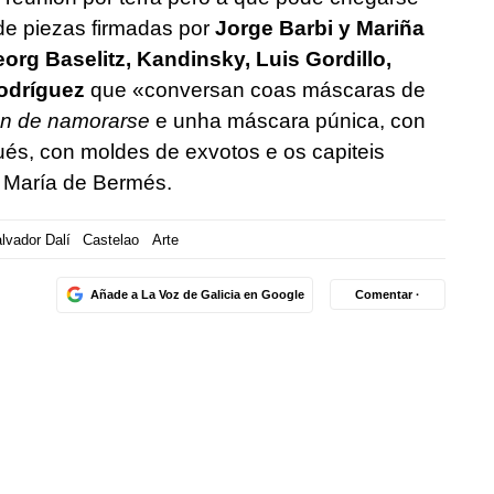
r de piezas firmadas por
Jorge Barbi y Mariña
org Baselitz, Kandinsky, Luis Gordillo,
odríguez
que
«conversan coas máscaras de
en de namorarse
e unha máscara púnica, con
gués, con moldes de exvotos e os capiteis
a María de Bermés.
lvador Dalí
Castelao
Arte
Añade a La Voz de Galicia en Google
Comentar ·