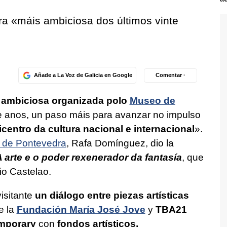
ra «
máis ambiciosa dos últimos vinte
Añade a La Voz de Galicia en Google
Comentar ·
 ambiciosa organizada polo
Museo de
e anos, un paso máis para avanzar no impulso
icentro da cultura nacional e internacional
».
 de Pontevedra
, Rafa Domínguez, dio la
A arte e o poder rexenerador da fantasía
, que
io Castelao.
isitante
un diálogo entre piezas artísticas
e la
Fundación María José Jove
y
TBA21
mporary
con
fondos artísticos,