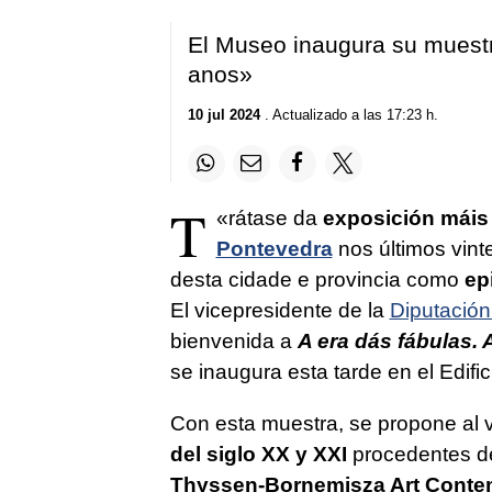
El Museo inaugura su muest
anos
»
10 jul 2024
. Actualizado a las 17:23 h.
T
«
rátase da
exposición máis
Pontevedra
nos últimos vint
desta cidade e provincia como
ep
El vicepresidente de la
Diputación
bienvenida a
A era dás fábulas. 
se inaugura esta tarde en el Edific
Con esta muestra, se propone al v
del siglo XX y XXI
procedentes d
Thyssen-Bornemisza Art Conte