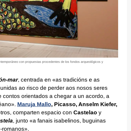
ontemporáneo con propuestas procedentes de los fondos arqueológicos y
ón-mar
, centrada en
«as tradicións e as
 unidas ao risco de perder aos nosos seres
e contos orientados a chegar a un acordo, a
céano»
.
Maruja Mallo
, Picasso, Anselm Kiefer,
 otros, comparten espacio con
Castelao
y
tela
, junto
«a fanais isabelinos, buguinas
co-romanos»
.