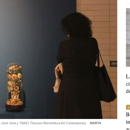
L
c
d
B
i
ía José Jove y TBA21 Thyssen-Bornemisza Art Contemporary.
MARTA
a