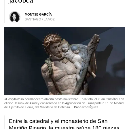
MONTSE GARCÍA
SANTIAGO / LA VOZ
«Hospitalitas» permanecerá abierta hasta noviembre. En la foto, el «San Cristóbal con
el niño Jesús» de Asorey conservado en la Agrupación de Transporte n.º 1 de Madrid
del Ejército de Tierra, del Ministerio de Defensa.
Paco Rodríguez
Entre la catedral y el monasterio de San
Martiño Pinario, la muestra reúne 180 piezas