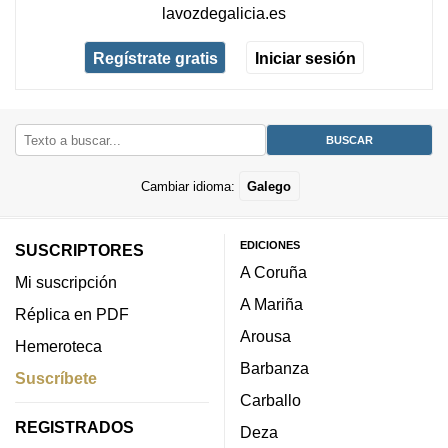
lavozdegalicia.es
Regístrate gratis
Iniciar sesión
Cambiar idioma:
Galego
EDICIONES
SUSCRIPTORES
A Coruña
Mi suscripción
A Mariña
Réplica en PDF
Arousa
Hemeroteca
Barbanza
Suscríbete
Carballo
REGISTRADOS
Deza