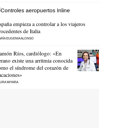
spaña empieza a controlar a los viajeros
rocedentes de Italia
RÍA EUGENIA ALONSO
amón Ríos, cardiólogo: «En
erano existe una arritmia conocida
omo el síndrome del corazón de
acaciones»
URA MIYARA