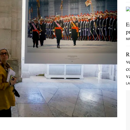
E
p
MA
R
v
c
v
LA