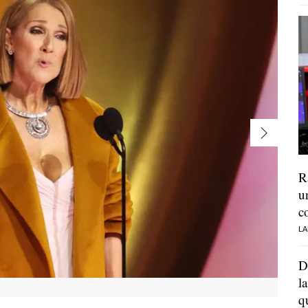
R
u
c
LA
D
l
q