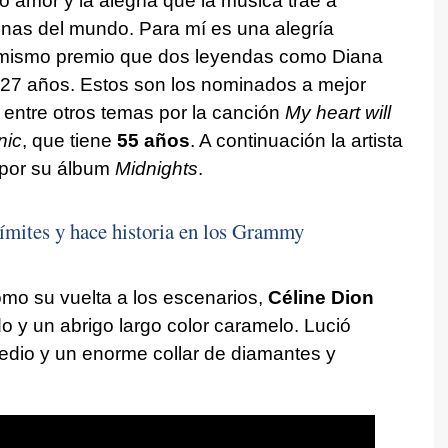
 amor y la alegría que la música trae a
onas del mundo. Para mí es una alegría
 mismo premio que dos leyendas como Diana
27 años. Estos son los nominados a mejor
 entre otros temas por la canción
My heart will
nic
, que tiene
55 años
. A continuación la artista
t por su álbum
Midnights
.
límites y hace historia en los Grammy
omo su vuelta a los escenarios,
Céline Dion
 y un abrigo largo color caramelo. Lució
edio y un enorme collar de diamantes y