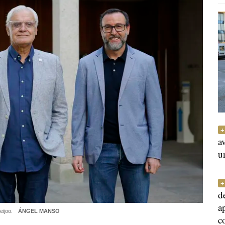
a
u
d
a
eijoo.
ÁNGEL MANSO
c