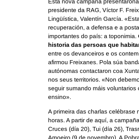
Esta nova campaña presentárona
presidente da RAG, Víctor F. Freix
Lingüística, Valentín García. «Es
recuperación, a defensa e a posta
importantes do país: a toponimia.
historia das persoas que habitar
entre os devanceiros e os contem
afirmou Freixanes. Pola súa band
autónomas contactaron coa Xunta 
nos seus territorios. «Non debe
seguir sumando máis voluntarios c
ensino».
A primeira das charlas celébrase m
horas. A partir de aquí, a campañ
Cruces (día 20), Tui (día 26), Tra
Amoeiro (9 de novembro), A Pobra