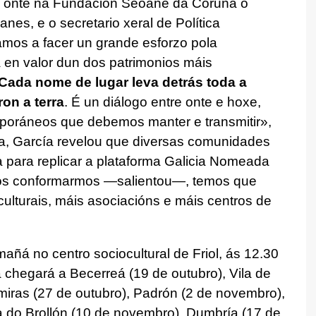
 onte na Fundación Seoane da Coruña o
anes, e o secretario xeral de Política
tamos a facer un grande esforzo pola
 en valor dun dos patrimonios máis
Cada nome de lugar leva detrás toda a
on a terra
. É un diálogo entre onte e hoxe,
poráneos que debemos manter e transmitir»,
a, García revelou que diversas comunidades
para replicar a plataforma Galicia Nomeada
mos conformarmos —salientou—, temos que
ulturais, máis asociacións e máis centros de
añá no centro sociocultural de Friol, ás 12.30
a chegará a Becerreá (19 de outubro), Vila de
smiras (27 de outubro), Padrón (2 de novembro),
 do Brollón (10 de novembro), Dumbría (17 de