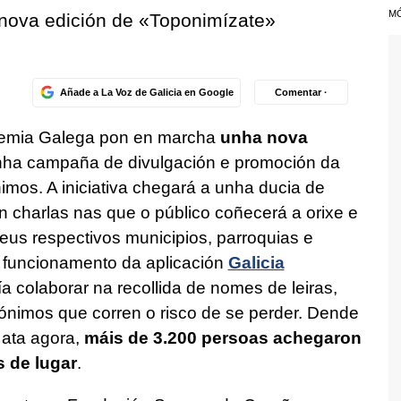
M
ova edición de «Toponimízate»
Añade a La Voz de Galicia en Google
Comentar ·
ademia Galega pon en marcha
unha nova
nha campaña de divulgación e promoción da
imos. A iniciativa chegará a unha ducia de
on charlas nas que o público coñecerá a orixe e
eus respectivos municipios, parroquias e
 funcionamento da aplicación
Galicia
a colaborar na recollida de nomes de leiras,
pónimos que corren o risco de se perder. Dende
 ata agora,
máis de 3.200 persoas achegaron
 de lugar
.